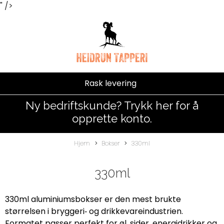
" />
Rask levering
Ny bedriftskunde? Trykk her for å
opprette konto.
Hjem
Bokser
330ml
330ml
330ml aluminiumsbokser er den mest brukte
størrelsen i bryggeri‑ og drikkevareindustrien.
Formatet passer perfekt for øl, sider, energidrikker og