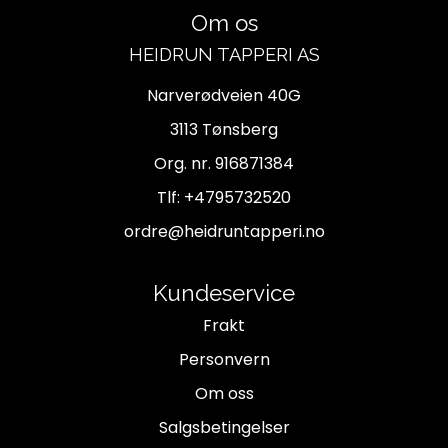
Om os
HEIDRUN TAPPERI AS
Narverødveien 40G
3113 Tønsberg
Org. nr. 916871384
Tlf:
+4795732520
ordre@heidruntapperi.no
Kundeservice
Frakt
Personvern
Om oss
Salgsbetingelser