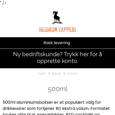
" />
Rask levering
Ny bedriftskunde? Trykk her for å
opprette konto.
Hjem
Bokser
500ml
500ml
500ml aluminiumsbokser er et populært valg for
drikkevarer som fortjener litt ekstra volum. Formatet
brukes ofte til øl, energidrikker, RTD‑cocktails og