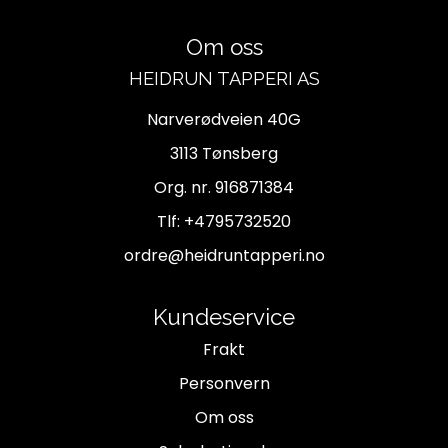
Om oss
HEIDRUN TAPPERI AS
Narverødveien 40G
3113 Tønsberg
Org. nr. 916871384
Tlf:
+4795732520
ordre@heidruntapperi.no
Kundeservice
Frakt
Personvern
Om oss