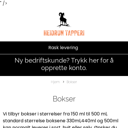
" />
Rask levering
Ny bedriftskunde? Trykk her for å
opprette konto.
Hjem
Bokser
Bokser
Vi tilbyr bokser i størrelser fra 150 ml til 500 ml,
standard størrelse boksene 330ml,440ml og 500ml
kan normalt leveres i sort, hvit eller sølv. Ønsker du