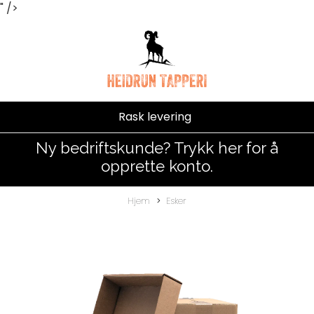
" />
Rask levering
Ny bedriftskunde? Trykk her for å
opprette konto.
Hjem
Esker